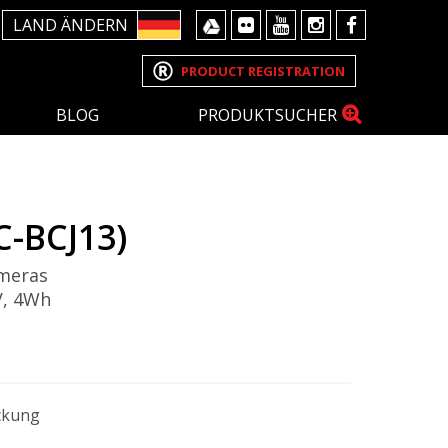
LAND ÄNDERN
PRODUCT REGISTRATION
BLOG
PRODUKTSUCHER
C-BCJ13)
ameras
V, 4Wh
ckung