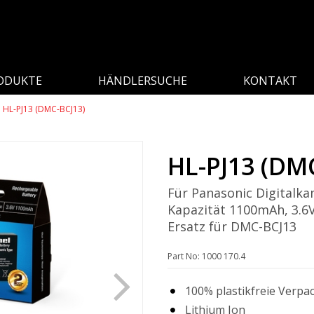
ODUKTE
HÄNDLERSUCHE
KONTAKT
HL-PJ13 (DMC-BCJ13)
HL-PJ13 (DM
Für Panasonic Digitalk
Kapazität 1100mAh, 3.6
Ersatz für DMC-BCJ13
Part No: 1000 170.4
100% plastikfreie Verpa
Lithium Ion