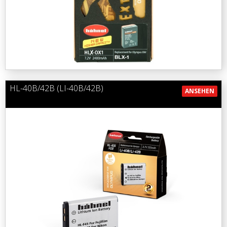
HL-40B/42B (LI-40B/42B)
ANSEHEN