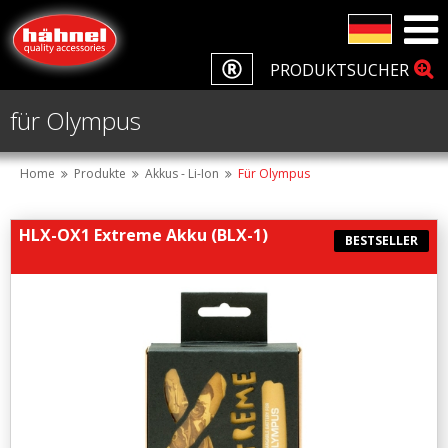
PRODUKTSUCHER
für Olympus
Home
Produkte
Akkus - Li-Ion
Für Olympus
HLX-OX1 Extreme Akku (BLX-1)
BESTSELLER