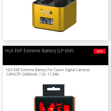
HLX-E6P Extreme Battery (LP-E6P)
VIEW
HLX-E6P Extreme Battery For Canon Digital Cameras
CAPACITY 2400mAh, 7.2V, 17.3Wh
Replacement For LP-E6 / LP-E6N / LP-E6NH / LP-E6P