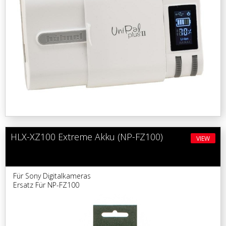
HLX-XZ100 Extreme Akku (NP-FZ100)
VIEW
Für Sony Digitalkameras
Ersatz Für NP-FZ100
2400mAh, 7.2V, 17.3Wh