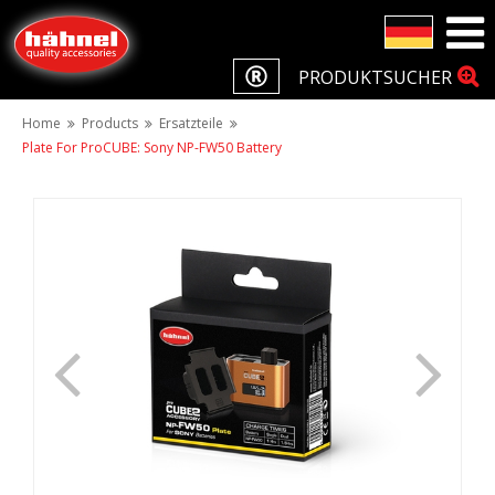
PRODUKTSUCHER
Home
Products
Ersatzteile
Plate For ProCUBE: Sony NP-FW50 Battery