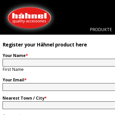
Home
Produkt Registrierung
Produkt Registrierung
PRODUKTE
Register your Hähnel product here
Your Name
*
First Name
Your Email
*
Nearest Town / City
*