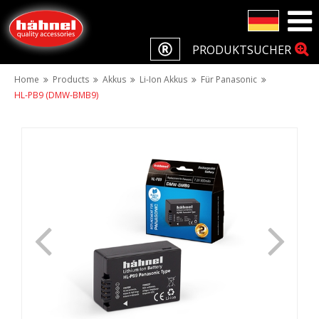
PRODUKTSUCHER
Home
Products
Akkus
Li-Ion Akkus
Für Panasonic
HL-PB9 (DMW-BMB9)