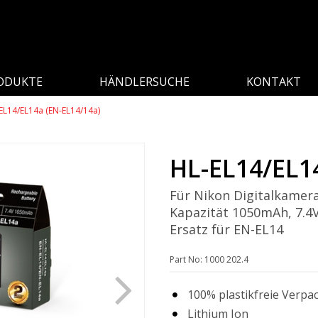
ODUKTE
HÄNDLERSUCHE
KONTAKT
EL14/EL14a (EN-EL14/14a)
HL-EL14/EL1
Für Nikon Digitalkamer
Kapazität 1050mAh, 7.4
Ersatz für EN-EL14
Part No: 1000 202.4
100% plastikfreie Verpa
Lithium Ion