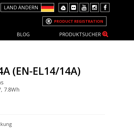
LAND ÄNDERN
PRODUCT REGISTRATION
BLOG
PRODUKTSUCHER
4A (EN-EL14/14A)
as
V, 7.8Wh
ckung